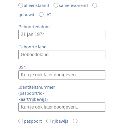
alleenstaand
samenwonend
gehuwd
LAT
Geboortedatum
Geboorte land
BSN
Identiteitsnummer
(paspoort/id-
kaart/rijbewijs)
paspoort
rijbewijs